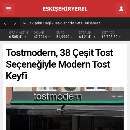
Eskişehir Sağlık Teşkilatında Vefa Buluşması
GRAM ALTIN
DOLAR
EURO
STERLİN
BIST 100
6.505,41
47,7014
54,9990
64,2141
13.798,82
Tostmodern, 38 Çeşit Tost
Seçeneğiyle Modern Tost
Keyfi