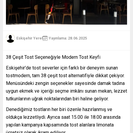
Eskişehir Yerel
Yayınlama: 28.06.2025
38 Çeşit Tost Seçeneğiyle Modern Tost Keyfi
Eskişehir’de tost severler için farklı bir deneyim sunan
tostmodern, tam 38 çeşit tost alternatifiyle dikkat çekiyor.
Menüsündeki zengin seçenekler sayesinde damak tadına
uygun ekmek ve içeriği seçme imkânı sunan mekan, lezzet
tutkunlarının uğrak noktalarından biri haline geliyor.
Denediğimiz tostların her biri özenle hazırlanmış ve
oldukça lezzetliydi. Ayrıca saat 15.00 ile 18.00 arasında
yapılan kampanya kapsamında tost alanlara limonata
ücretsiz olarak ikram ediliyor.