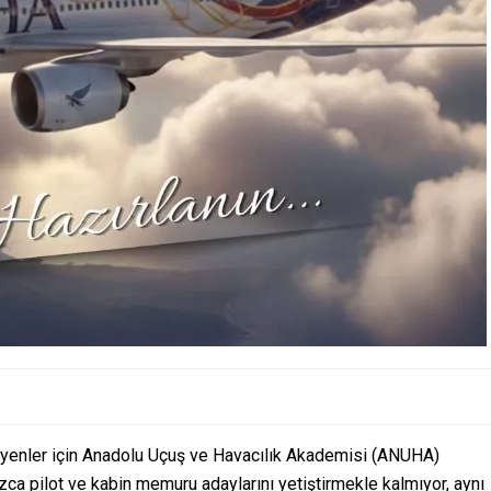
teyenler için Anadolu Uçuş ve Havacılık Akademisi (ANUHA)
ızca pilot ve kabin memuru adaylarını yetiştirmekle kalmıyor, aynı