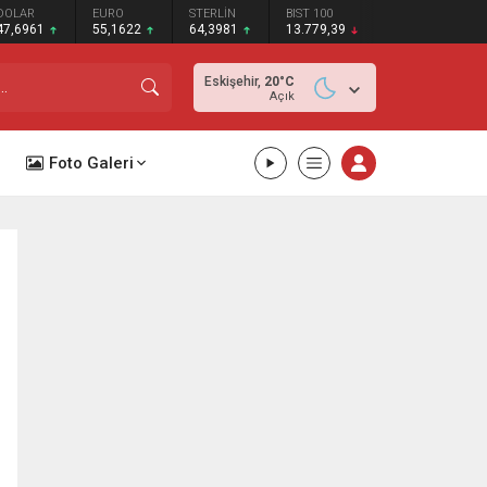
DOLAR
EURO
STERLİN
BIST 100
47,6961
55,1622
64,3981
13.779,39
Eskişehir,
20
°C
Açık
Foto Galeri