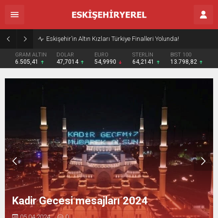
Eskişehir’in Altın Kızları Türkiye Finalleri Yolunda!
GRAM ALTIN
DOLAR
EURO
STERLİN
BIST 100
6.505,41
47,7014
54,9990
64,2141
13.798,82
Kadir Gecesi mesajları 2024
05.04.2024
0