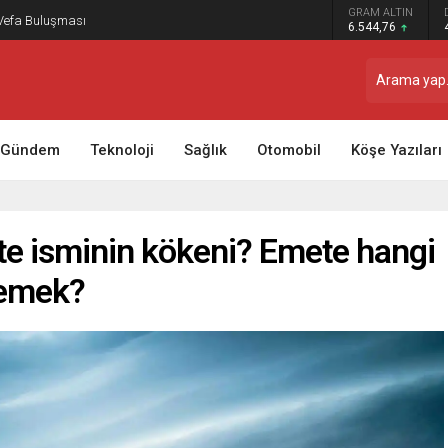
GRAM ALTIN
 Vefa Buluşması
6.544,76
Gündem
Teknoloji
Sağlık
Otomobil
Köşe Yazıları
e isminin kökeni? Emete hangi
demek?