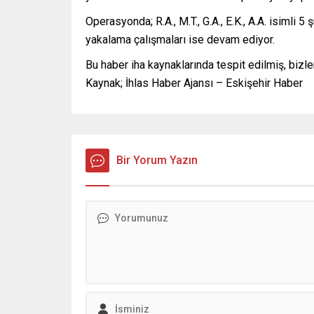
Operasyonda; R.A., M.T., G.A., E.K., A.A. isimli 5
yakalama çalışmaları ise devam ediyor.
Bu haber iha kaynaklarında tespit edilmiş, bizle
Kaynak; İhlas Haber Ajansı – Eskişehir Haber
Bir Yorum Yazın