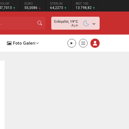
DOLAR
EURO
STERLİN
BIST 100
47,7013
55,0086
64,2273
13.798,82
Eskişehir,
19
°C
Açık
Foto Galeri