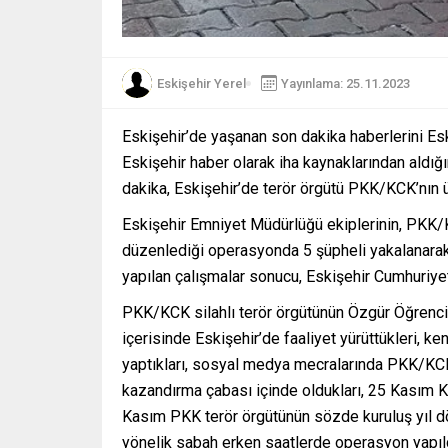
Eskişehir Yerel
Yayınlama: 25.11.2023
Eskişehir’de yaşanan son dakika haberlerini Es
Eskişehir haber olarak iha kaynaklarından aldığ
dakika, Eskişehir’de terör örgütü PKK/KCK’nın 
Eskişehir Emniyet Müdürlüğü ekiplerinin, PKK/K
düzenlediği operasyonda 5 şüpheli yakalanarak 
yapılan çalışmalar sonucu, Eskişehir Cumhuriye
PKK/KCK silahlı terör örgütünün Özgür Öğrenci
içerisinde Eskişehir’de faaliyet yürüttükleri, k
yaptıkları, sosyal medya mecralarında PKK/KCK
kazandırma çabası içinde oldukları, 25 Kasım 
Kasım PKK terör örgütünün sözde kuruluş yıl d
yönelik sabah erken saatlerde operasyon yapıld