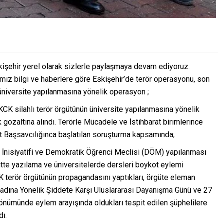
kişehir yerel olarak sizlerle paylaşmaya devam ediyoruz.
ımız bilgi ve haberlere göre Eskişehir’de terör operasyonu, son
üniversite yapılanmasına yönelik operasyon ;
CK silahlı terör örgütünün üniversite yapılanmasına yönelik
gözaltına alındı. Terörle Mücadele ve İstihbarat birimlerince
t Başsavcılığınca başlatılan soruşturma kapsamında;
 İnisiyatifi ve Demokratik Öğrenci Meclisi (DÖM) yapılanması
entte yazılama ve üniversitelerde dersleri boykot eylemi
 terör örgütünün propagandasını yaptıkları, örgüte eleman
Kadına Yönelik Şiddete Karşı Uluslararası Dayanışma Günü ve 27
önümünde eylem arayışında oldukları tespit edilen şüphelilere
ı.