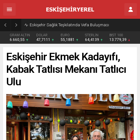
Eskişehir Sağlık Teşkilatında Vefa Buluşması
GRAM ALTIN
DOLAR
EURO
STERLİN
BIST 100
6.660,55
47,7111
55,1881
64,4139
13.779,39
Eskişehir Ekmek Kadayıfı,
Kabak Tatlısı Mekanı Tatlıcı
Ulu