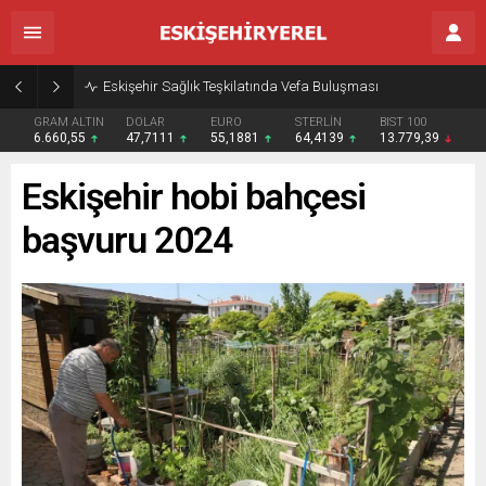
Eskişehir Sağlık Teşkilatında Vefa Buluşması
GRAM ALTIN
DOLAR
EURO
STERLİN
BIST 100
6.660,55
47,7111
55,1881
64,4139
13.779,39
Eskişehir hobi bahçesi
başvuru 2024