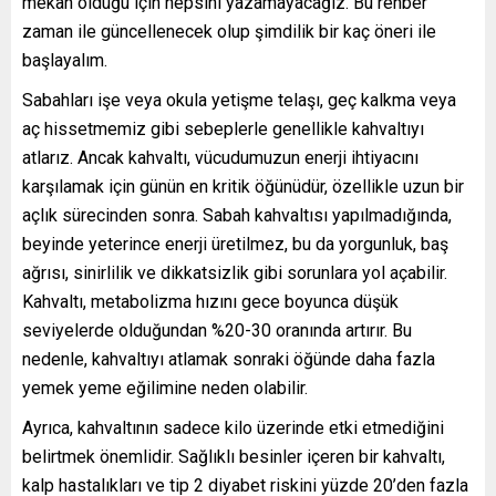
mekan olduğu için hepsini yazamayacağız. Bu rehber
zaman ile güncellenecek olup şimdilik bir kaç öneri ile
başlayalım.
Sabahları işe veya okula yetişme telaşı, geç kalkma veya
aç hissetmemiz gibi sebeplerle genellikle kahvaltıyı
atlarız. Ancak kahvaltı, vücudumuzun enerji ihtiyacını
karşılamak için günün en kritik öğünüdür, özellikle uzun bir
açlık sürecinden sonra. Sabah kahvaltısı yapılmadığında,
beyinde yeterince enerji üretilmez, bu da yorgunluk, baş
ağrısı, sinirlilik ve dikkatsizlik gibi sorunlara yol açabilir.
Kahvaltı, metabolizma hızını gece boyunca düşük
seviyelerde olduğundan %20-30 oranında artırır. Bu
nedenle, kahvaltıyı atlamak sonraki öğünde daha fazla
yemek yeme eğilimine neden olabilir.
Ayrıca, kahvaltının sadece kilo üzerinde etki etmediğini
belirtmek önemlidir. Sağlıklı besinler içeren bir kahvaltı,
kalp hastalıkları ve tip 2 diyabet riskini yüzde 20’den fazla