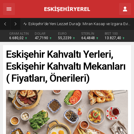
Eskişehir’de Yeni Lezzet Durağı: Miran Kasap ve Izgara Evi Açıldı
GRAM ALTIN
DOLAR
EURO
STERLİN
BIST 100
6.680,02
47,7190
55,2239
64,4848
13.827,40
Eskişehir Kahvaltı Yerleri,
Eskişehir Kahvaltı Mekanları
( Fiyatları, Önerileri)