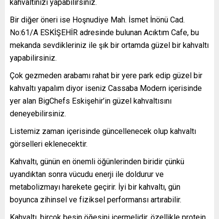
kahvaltınızı yapabilirsiniz.
Bir diğer öneri ise Hoşnudiye Mah. İsmet İnönü Cad.
No:61/A ESKİŞEHİR adresinde bulunan Acıktım Cafe, bu
mekanda sevdikleriniz ile şık bir ortamda güzel bir kahvaltı
yapabilirsiniz.
Çok gezmeden arabamı rahat bir yere park edip güzel bir
kahvaltı yapalım diyor iseniz Cassaba Modern içerisinde
yer alan BigChefs Eskişehir’in güzel kahvaltısını
deneyebilirsiniz.
Listemiz zaman içerisinde güncellenecek olup kahvaltı
görselleri eklenecektir.
Kahvaltı, günün en önemli öğünlerinden biridir çünkü
uyandıktan sonra vücudu enerji ile doldurur ve
metabolizmayı harekete geçirir. İyi bir kahvaltı, gün
boyunca zihinsel ve fiziksel performansı artırabilir.
Kahvaltı, birçok besin öğesini içermelidir, özellikle protein,