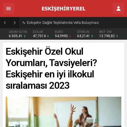
Eskişehir Sağlık Teşkilatında Vefa Buluşması
GRAM ALTIN
DOLAR
EURO
STERLİN
BIST 100
6.505,41
47,7014
54,9990
64,2141
13.798,82
Eskişehir Özel Okul
Yorumları, Tavsiyeleri?
Eskişehir en iyi ilkokul
sıralaması 2023