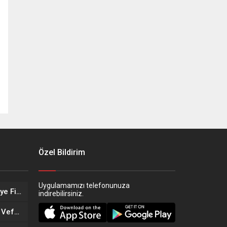
Özel Bildirim
Uygulamamızı telefonunuza
Eskişehir’in Altın Kızları Türkiye Finalleri Yolunda!
indirebilirsiniz.
Eskişehir Sağlık Teşkilatında Vefa Buluşması