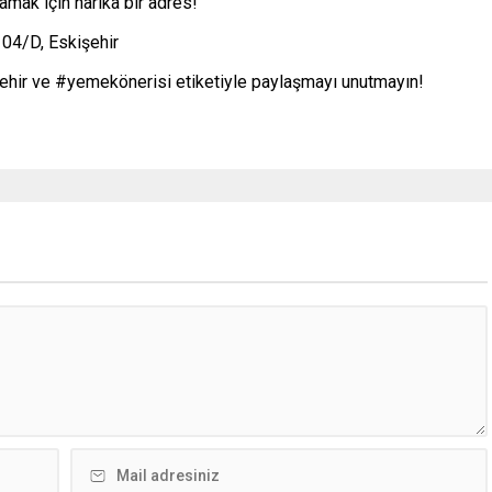
amak için harika bir adres!
104/D, Eskişehir
şehir ve #yemekönerisi etiketiyle paylaşmayı unutmayın!