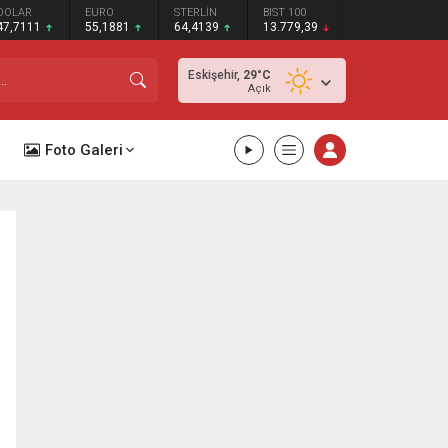
DOLAR
EURO
STERLİN
BIST 100
47,7111
55,1881
64,4139
13.779,39
Eskişehir,
29
°C
Açık
Foto Galeri