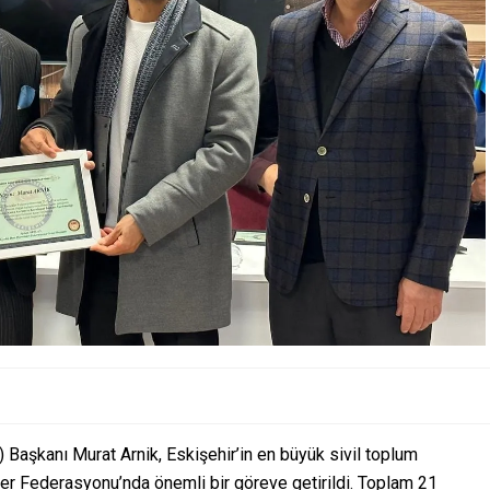
şkanı Murat Arnik, Eskişehir’in en büyük sivil toplum
ler Federasyonu’nda önemli bir göreve getirildi. Toplam 21