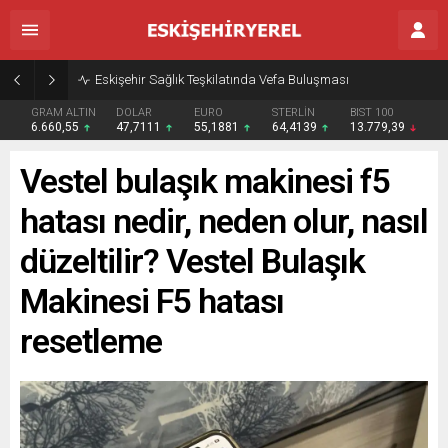
Eskişehir Sağlık Teşkilatında Vefa Buluşması
GRAM ALTIN
DOLAR
EURO
STERLİN
BIST 100
6.660,55
47,7111
55,1881
64,4139
13.779,39
Vestel bulaşık makinesi f5
hatası nedir, neden olur, nasıl
düzeltilir? Vestel Bulaşık
Makinesi F5 hatası
resetleme