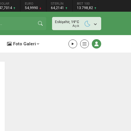
DOLAR
EURO
STERLİN
BIST 100
47,7014
54,9990
64,2141
13.798,82
Eskişehir,
19
°C
Açık
Foto Galeri