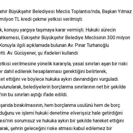
ehir Büyükşehir Belediyesi Meclis Toplantısı’nda, Başkan Yılmaz
milyon TL kredi çekme yetkisi verilmişti.
ak, konuyu yargıya taşımaya karar vermişti. Hukuki sürecin
 Mahkemesi, Eskişehir Büyükşehir Belediye Meclisinin 300 milyon
i. Konuyla ilgili açıklamada bulunan Av. Pınar Turhanoğlu
i. Av. Gücüyener, şu ifadeleri kullandı:
isi verilmesine yönelik kararıyla, yasal sınırları aşan bir riski
 dahil edilerek hesaplanması gerektiğini belirterek,
 ettiğini ve böylece hukuka aykırı davrandığını vurguladı.
ulunularak, belediyelerin borçlanma sınırlarının net bir şekilde
n bu sınırları aştığı ifade edildi.
dışarıda bırakılmasının, hem borçlanma usulünü hem de borç
uğunu ve işlemi hukuki denetime elverişsiz hale getirdiğini
esi’nin sorumsuz ve hukuka aykırı bir şekilde hareket ettiğini
aşarak, şehrin geleceğini riske atması kabul edilemez bir