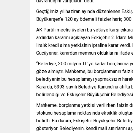
davrandığını vurguladı” dedi.
Geçtiğimiz yıl haziran ayında düzenlenen Eskiş
Büyükerşen’e 120 ay ödemeli faizler hariç 300 
AK Partili meclis üyeleri bu yetkiye karşı çıkar
ardından kararını açıklayan Eskişehir 2. İdare
liralık kredi alma yetkisinin iptaline karar verd
Gücüyener, karardan memnun olduklarını ifade ett
“Belediye, 300 milyon TL’ye kadar borçlanma yetk
göze almıştır. Mahkeme, bu borçlanmanın faizler
belediyenin bu hesaplamayı yapmaksızın hareket
Kararda, 5393 sayılı Belediye Kanunu’na atıfta b
belirlendiği ve Eskişehir Büyükşehir Belediyesi’ni
Mahkeme, borçlanma yetkisi verilirken faizin 
stokunu hesaplama noktasında eksiklik oluşturd
belirtti. Bu durum, Eskişehir Büyükşehir Belediy
gösteriyor. Belediyenin, kendi mali sınırlarını 