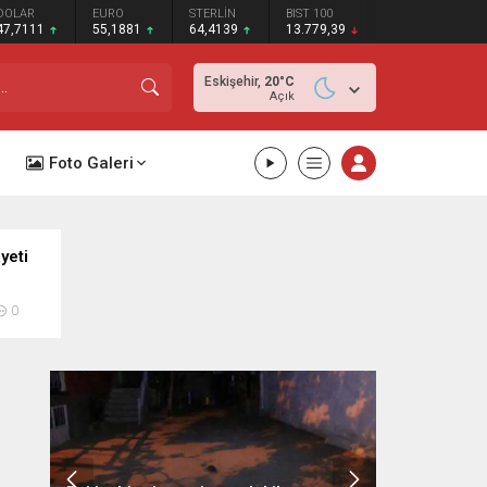
DOLAR
EURO
STERLİN
BIST 100
47,7111
55,1881
64,4139
13.779,39
Eskişehir,
20
°C
Açık
Foto Galeri
yeti
ıçaklı
0
kika