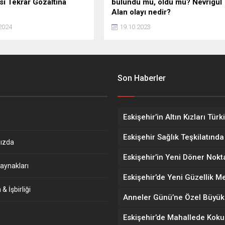
si Tekrar Gözaltına
bulundu mu, öldü mü? Nevrigül
Alan olayı nedir?
2024
19.10.2023
Son Haberler
ızda
aynakları
& İşbirliği