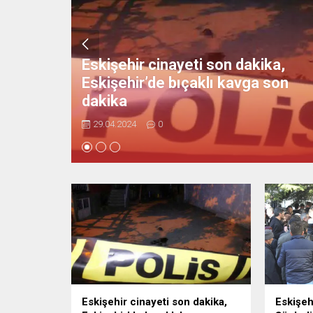
Eskişehir cinayeti son dakika,
undu mu,
Eskişehir’de bıçaklı kavga son
 nedir?
dakika
29.04.2024
0
Eskişehir cinayeti son dakika,
Eskişeh