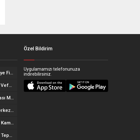
Özel Bildirim
Uygulamamızı telefonunuza
Eskişehir’in Altın Kızları Türkiye Finalleri Yolunda!
indirebilirsiniz.
Eskişehir Sağlık Teşkilatında Vefa Buluşması
Eskişehir’in Yeni Döner Noktası MOGAF Döner Hizmete Açıldı
Eskişehir’de Yeni Güzellik Merkezi Açıldı: Kıymet Önder Güzellik Merkezi Cilt bakım
Anneler Günü’ne Özel Büyük Kampanya: Goldes Kuyumculuk’ta İndirim ve Hediye Fırsatı
Eskişehir’de Mahallede Koku Tepkisi: Vatandaşlar Çözüm Bekliyor