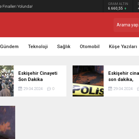
GRAM ALTIN
ye Finalleri Yolunda!
6.660,55
Gündem
Teknoloji
Sağlık
Otomobil
Köşe Yazıları
Eskişehir Cinayeti
Eskişehir cina
Son Dakika
son dakika,
Şüphelisi Tekrar
Eskişehir’de b
29.04.2024
0
29.04.2024
Gözaltına Alındı
kavga son da