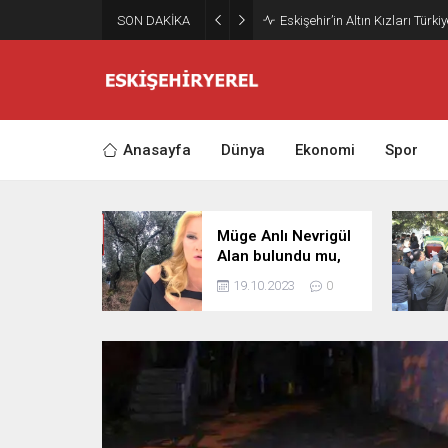
SON DAKİKA
Eskişehir’in Altın Kızları Türki
Anasayfa
Dünya
Ekonomi
Spor
Müge Anlı Nevrigül
Alan bulundu mu,
öldü mü? Nevrigül
19.10.2023
0
Alan olayı nedir?