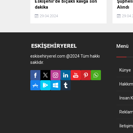
Eskişehir’de bıçaklı kavga son
Şüpheli
dakika
Alındı
29.04.2024
29.04.
Menü
eskisehiryerel.com @2024 Tüm hakkı
saklıdır.
Künye
Hakkım
İnsan K
Reklam 
İletişim