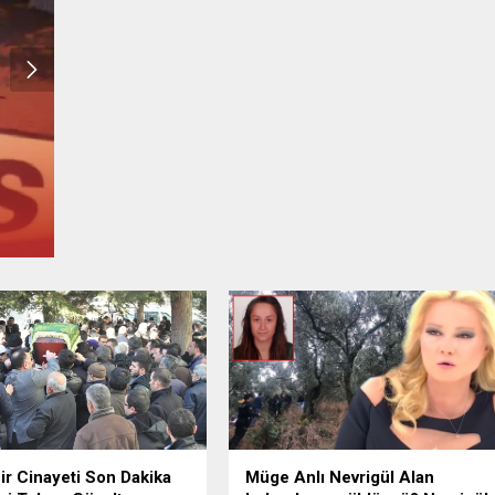
Eskişehir Cinayeti Son Dakika
Şüphelisi Tekrar Gözaltına Alındı
29.04.2024
0
ir Cinayeti Son Dakika
Müge Anlı Nevrigül Alan