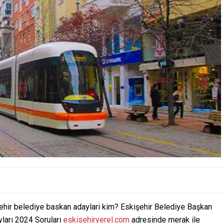
ehir belediye baskan adaylari kim? Eskişehir Belediye Başkan
ları 2024 Soruları
eskisehiryerel.com
adresinde merak ile