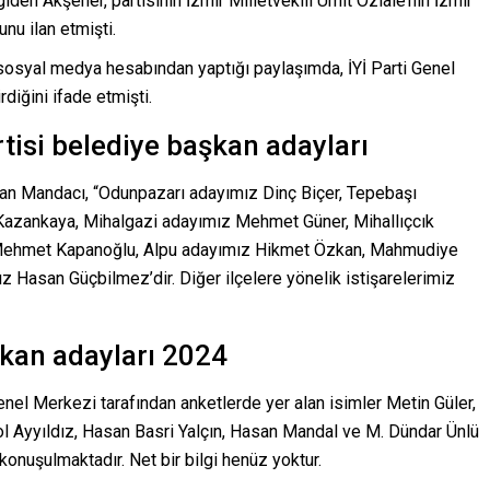
den Akşener, partisinin İzmir Milletvekili Ümit Özlale’nin İzmir
nu ilan etmişti.
 sosyal medya hesabından yaptığı paylaşımda, İYİ Parti Genel
diğini ifade etmişti.
tisi belediye başkan adayları
man Mandacı, “Odunpazarı adayımız Dinç Biçer, Tepebaşı
 Kazankaya, Mihalgazi adayımız Mehmet Güner, Mihallıçcık
 Mehmet Kapanoğlu, Alpu adayımız Hikmet Özkan, Mahmudiye
 Hasan Güçbilmez’dir. Diğer ilçelere yönelik istişarelerimiz
şkan adayları 2024
el Merkezi tarafından anketlerde yer alan isimler Metin Güler,
rol Ayyıldız, Hasan Basri Yalçın, Hasan Mandal ve M. Dündar Ünlü
onuşulmaktadır. Net bir bilgi henüz yoktur.