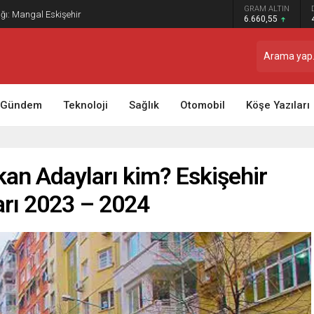
GRAM ALTIN
ağı: Mangal Eskişehir
6.660,55
Gündem
Teknoloji
Sağlık
Otomobil
Köşe Yazıları
kan Adayları kim? Eskişehir
arı 2023 – 2024