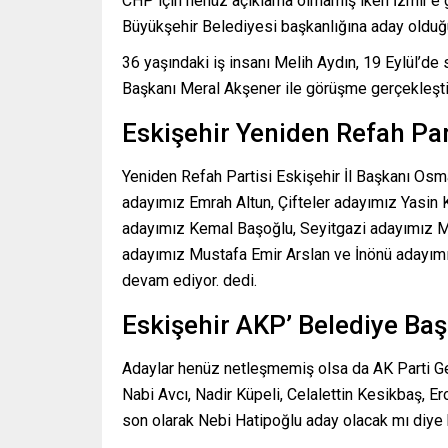
CHP için henüz açıklama olmamış iken İzmir’e gi
Büyükşehir Belediyesi başkanlığına aday olduğu
36 yaşındaki iş insanı Melih Aydın, 19 Eylül’de
Başkanı Meral Akşener ile görüşme gerçekleştir
Eskişehir Yeniden Refah Par
Yeniden Refah Partisi Eskişehir İl Başkanı Os
adayımız Emrah Altun, Çifteler adayımız Yasin
adayımız Kemal Başoğlu, Seyitgazi adayımız
adayımız Mustafa Emir Arslan ve İnönü adayımız
devam ediyor. dedi.
Eskişehir AKP’ Belediye Ba
Adaylar henüz netleşmemiş olsa da AK Parti Gen
Nabi Avcı, Nadir Küpeli, Celalettin Kesikbaş, E
son olarak Nebi Hatipoğlu aday olacak mı diye k