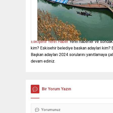
Eskişehir Yerel Haber
Yerel haberler ve sondaki
kim? Eskisehir belediye baskan adaylari kim? 
Başkan adayları 2024 sorularını yanıtlamaya ça
devam ediniz.
Bir Yorum Yazın