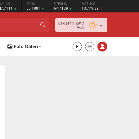
DOLAR
EURO
STERLİN
BIST 100
47,7111
55,1881
64,4139
13.779,39
Eskişehir,
28
°C
Açık
Foto Galeri