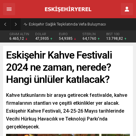
Eskişehir Sağlık Teşkilatında Vefa Buluşması
GRAM ALTIN
DOLAR
EURO
STERLİN
BIST 100
6.465,12
47,5935
54,9385
64,1760
13.798,82
Eskişehir Kahve Festivali
2024 ne zaman, nerede?
Hangi ünlüler katılacak?
Kahve tutkunlarını bir araya getirecek festivalde, kahve
firmalarının stantları ve çeşitli etkinlikler yer alacak.
Eskişehir Kahve Festivali, 24-25-26 Mayıs tarihlerinde
Vecihi Hürkuş Havacılık ve Teknoloji Parkı’nda
gerçekleşecek.