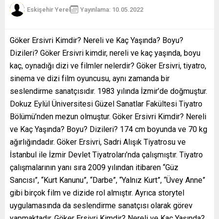
Eskişehir Yerel
Yayınlama: 10.05.2022
Göker Ersivri Kimdir? Nereli ve Kaç Yaşında? Boyu?
Dizileri? Göker Ersivri kimdir, nereli ve kaç yaşında, boyu
kaç, oynadığı dizi ve filmler nelerdir? Göker Ersivri, tiyatro,
sinema ve dizi film oyuncusu, aynı zamanda bir
seslendirme sanatçısıdır. 1983 yılında İzmir’de doğmuştur.
Dokuz Eylül Üniversitesi Güzel Sanatlar Fakültesi Tiyatro
Bölümü’nden mezun olmuştur. Göker Ersivri Kimdir? Nereli
ve Kaç Yaşında? Boyu? Dizileri? 174 cm boyunda ve 70 kg
ağırlığındadır. Göker Ersivri, Sadri Alışık Tiyatrosu ve
İstanbul ile İzmir Devlet Tiyatroları’nda çalışmıştır. Tiyatro
çalışmalarının yanı sıra 2009 yılından itibaren “Güz
Sancısı”, “Kurt Kanunu”, “Darbe”, “Yalnız Kurt”, “Üvey Anne”
gibi birçok film ve dizide rol almıştır. Ayrıca storytel
uygulamasında da seslendirme sanatçısı olarak görev
yapmaktadır. Göker Ersivri Kimdir? Nereli ve Kaç Yaşında?