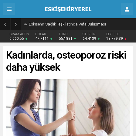
Eskişehir Sağlık Teşkilatında Vefa Buluşması
GRAM ALTIN
DOLAR
EURO
STERLİN
BIST 100
6.660,55
47,7111
55,1881
64,4139
13.779,39
Kadınlarda, osteoporoz riski
daha yüksek