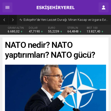
Eskişehir’de Yeni Lezzet Durağı: Miran Kasap ve Izgara Evi Açıldı
GRAM ALTIN
DOLAR
EURO
STERLİN
BIST 100
6.680,02
47,7190
55,2239
64,4848
13.827,40
NATO nedir? NATO
yaptırımları? NATO gücü?