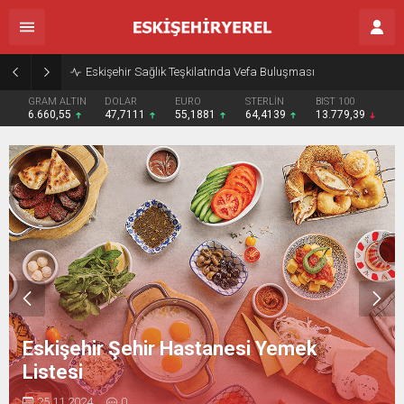
Eskişehir Sağlık Teşkilatında Vefa Buluşması
GRAM ALTIN
DOLAR
EURO
STERLİN
BIST 100
6.660,55
47,7111
55,1881
64,4139
13.779,39
Eskişehir Şehir Hastanesi Yemek
Listesi
25.11.2024
0