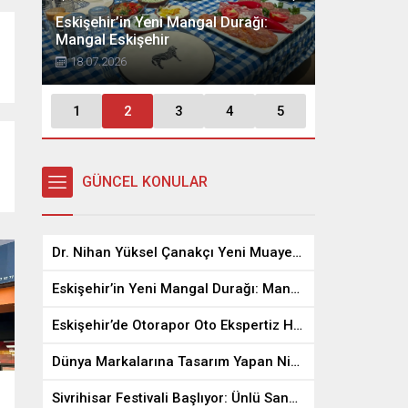
Eskişehir’in Yeni Mangal Durağı:
Eskişehir’d
Mangal Eskişehir
Ekspertiz H
18.07.2026
08.07.2026
Dünya Markalarına Tasarım Yapan
Dr. 
Niya Couture, Eskişehir’in Gözdesi
Mua
1
2
3
4
5
Oldu
Başl
30.06.2026
0
22.0
GÜNCEL KONULAR
Dr. Nihan Yüksel Çanakçı Yeni Muayenehanesinde Hasta Kabulüne Başladı
Eskişehir’in Yeni Mangal Durağı: Mangal Eskişehir
Eskişehir’de Otorapor Oto Ekspertiz Hizmete Açıldı
Dünya Markalarına Tasarım Yapan Niya Couture, Eskişehir’in Gözdesi Oldu
Sivrihisar Festivali Başlıyor: Ünlü Sanatçılar Sahne Alacak, Eskişehir’den Ulaşım Ücretsiz