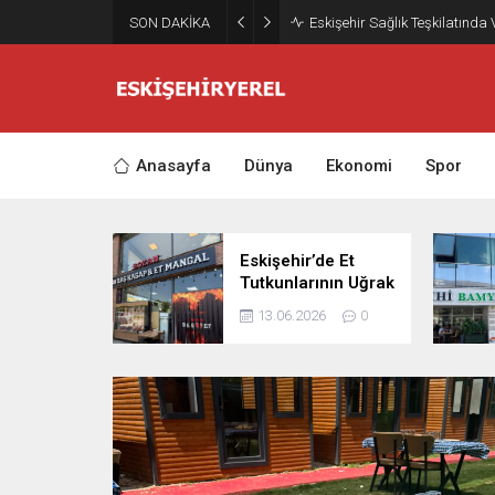
SON DAKİKA
Eskişehir Sağlık Teşkilatında
Anasayfa
Dünya
Ekonomi
Spor
Eskişehir’de Et
Tutkunlarının Uğrak
Noktası: Bozan Baş
13.06.2026
0
Kasap ve Et Mangal