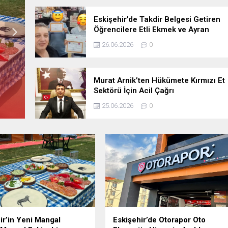
Dr. Nihan Yüksel Çanakçı Yeni
Muayenehanesinde Hasta
Eskişehir’de Takdir Belgesi Getiren
Kabulüne Başladı
Öğrencilere Etli Ekmek ve Ayran
22.07.2026
İkramı
26.06.2026
0
Eskişehir’de Otorapor Oto Ekspertiz
Hizmete Açıldı
Murat Arnik’ten Hükümete Kırmızı Et
Sektörü İçin Acil Çağrı
08.07.2026
0
25.06.2026
0
ir’in Yeni Mangal
Eskişehir’de Otorapor Oto