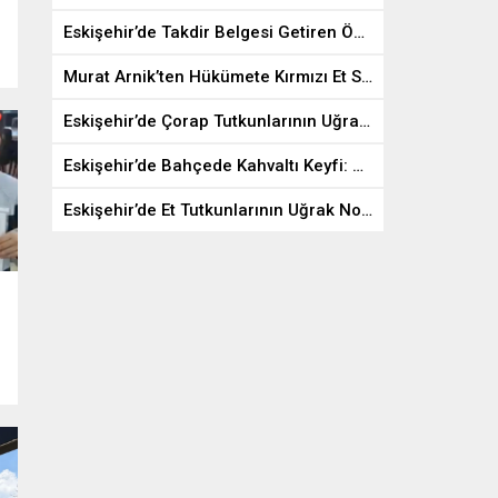
Eskişehir’de Takdir Belgesi Getiren Öğrencilere Etli Ekmek ve Ayran İkramı
Murat Arnik’ten Hükümete Kırmızı Et Sektörü İçin Acil Çağrı
Eskişehir’de Çorap Tutkunlarının Uğrak Noktası: Yüzlerce Model Bir Arada
Eskişehir’de Bahçede Kahvaltı Keyfi: Melon Cafe Misafirlerini Ağırlıyor
Eskişehir’de Et Tutkunlarının Uğrak Noktası: Bozan Baş Kasap ve Et Mangal