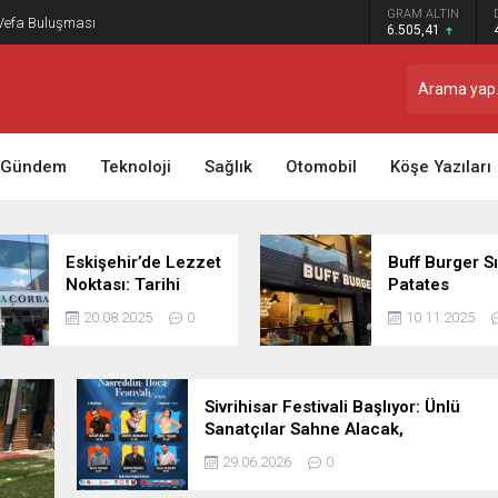
GRAM ALTIN
 Vefa Buluşması
6.505,41
Gündem
Teknoloji
Sağlık
Otomobil
Köşe Yazıları
Eskişehir’de Lezzet
Buff Burger Sı
Noktası: Tarihi
Patates
Bamya Çorbacısı
Uygulaması İl
20.08.2025
0
10.11.2025
Yoğun İlgi Gö
Sivrihisar Festivali Başlıyor: Ünlü
Sanatçılar Sahne Alacak,
Eskişehir’den Ulaşım Ücretsiz
29.06.2026
0