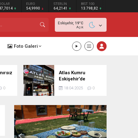
DOLAR
EURO
STERLİN
BIST 100
47,7014
54,9990
64,2141
13.798,82
Eskişehir,
19
°C
Açık
Foto Galeri
nırsız
Atlas Kumru
Eskişehir’de
e
Kapılarını Açtı
0
18.04.2025
0
rüyor