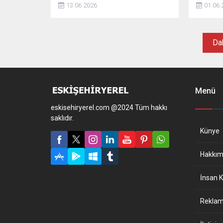
13.06.2026
01.06.
Dah
Menü
eskisehiryerel.com @2024 Tüm hakkı
saklıdır.
Künye
Hakkım
İnsan K
Reklam 