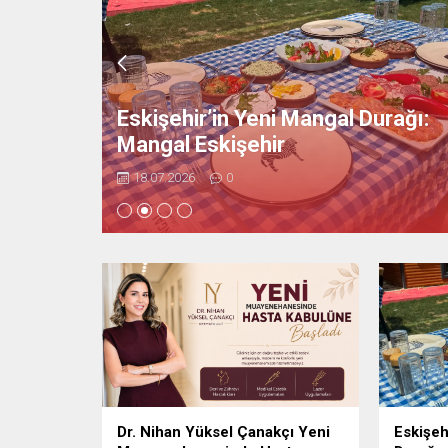
ni
abulüne
Eskişehir’in Yeni Mangal Durağı:
Mangal Eskişehir
18.07.2026
0
Dr. Nihan Yüksel Çanakçı Yeni
Eskişeh