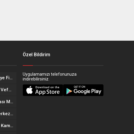
Özel Bildirim
Uygulamamızı telefonunuza
Eskişehir’in Altın Kızları Türkiye Finalleri Yolunda!
indirebilirsiniz.
Eskişehir Sağlık Teşkilatında Vefa Buluşması
Eskişehir’in Yeni Döner Noktası MOGAF Döner Hizmete Açıldı
Eskişehir’de Yeni Güzellik Merkezi Açıldı: Kıymet Önder Güzellik Merkezi Cilt bakım
Anneler Günü’ne Özel Büyük Kampanya: Goldes Kuyumculuk’ta İndirim ve Hediye Fırsatı