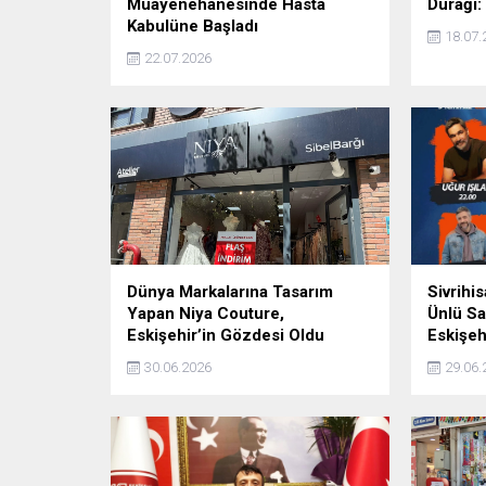
Muayenehanesinde Hasta
Durağı:
Kabulüne Başladı
18.07.
22.07.2026
Dünya Markalarına Tasarım
Sivrihis
Yapan Niya Couture,
Ünlü Sa
Eskişehir’in Gözdesi Oldu
Eskişeh
30.06.2026
29.06.