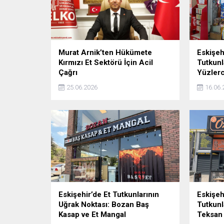
Murat Arnik’ten Hükümete
Eskişeh
Kırmızı Et Sektörü İçin Acil
Tutkunl
Çağrı
Yüzlerc
25.06.2026
16.06.
Eskişehir’de Et Tutkunlarının
Eskişeh
Uğrak Noktası: Bozan Baş
Tutkunl
Kasap ve Et Mangal
Teksan 