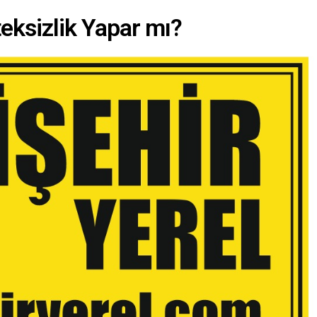
teksizlik Yapar mı?