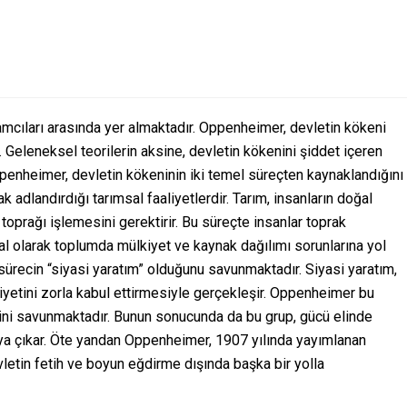
cıları arasında yer almaktadır. Oppenheimer, devletin kökeni
 Geleneksel teorilerin aksine, devletin kökenini şiddet içeren
ppenheimer, devletin kökeninin iki temel süreçten kaynaklandığını
k adlandırdığı tarımsal faaliyetlerdir. Tarım, insanların doğal
toprağı işlemesini gerektirir. Bu süreçte insanlar toprak
al olarak toplumda mülkiyet ve kaynak dağılımı sorunlarına yol
sürecin “siyasi yaratım” olduğunu savunmaktadır. Siyasi yaratım,
miyetini zorla kabul ettirmesiyle gerçekleşir. Oppenheimer bu
ini savunmaktadır. Bunun sonucunda da bu grup, gücü elinde
aya çıkar. Öte yandan Oppenheimer, 1907 yılında yayımlanan
evletin fetih ve boyun eğdirme dışında başka bir yolla