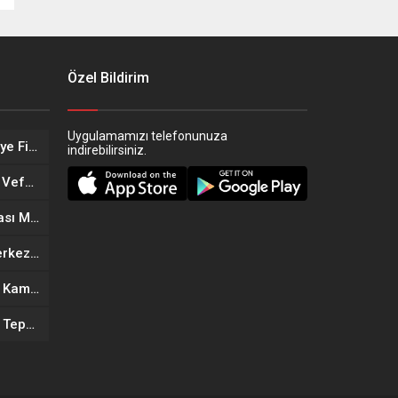
Özel Bildirim
Uygulamamızı telefonunuza
Eskişehir’in Altın Kızları Türkiye Finalleri Yolunda!
indirebilirsiniz.
Eskişehir Sağlık Teşkilatında Vefa Buluşması
Eskişehir’in Yeni Döner Noktası MOGAF Döner Hizmete Açıldı
Eskişehir’de Yeni Güzellik Merkezi Açıldı: Kıymet Önder Güzellik Merkezi Cilt bakım
Anneler Günü’ne Özel Büyük Kampanya: Goldes Kuyumculuk’ta İndirim ve Hediye Fırsatı
Eskişehir’de Mahallede Koku Tepkisi: Vatandaşlar Çözüm Bekliyor