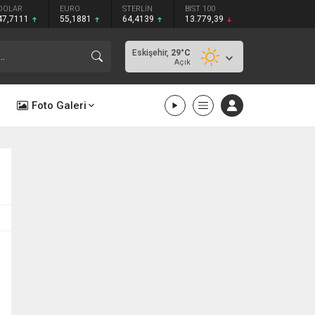
DOLAR
EURO
STERLİN
BIST 100
47,7111
55,1881
64,4139
13.779,39
Eskişehir,
29
°C
Açık
Foto Galeri